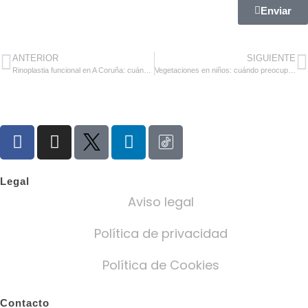
Enviar
ANTERIOR
SIGUIENTE
Rinoplastia funcional en A Coruña: cuándo, dónde y por qué
Vegetaciones en niños: cuándo preocuparse y cómo se tratan de forma segura y eficaz
Legal
Aviso legal
Política de privacidad
Política de Cookies
Contacto