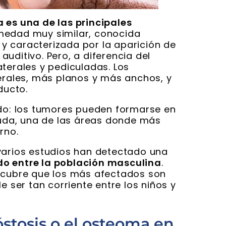
 es una de las principales
medad muy similar, conocida
y caracterizada por la aparición de
uditivo. Pero, a diferencia del
aterales y pediculadas. Los
terales, más planos y más anchos, y
ducto.
ído: los tumores pueden formarse en
 duda, una de las áreas donde más
rno.
varios estudios han detectado una
do entre la población masculina
.
escubre que los más afectados son
e ser tan corriente entre los niños y
óstosis o el osteoma en