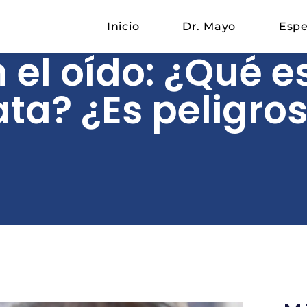
Inicio
Dr. Mayo
Espe
el oído: ¿Qué 
ata? ¿Es peligro