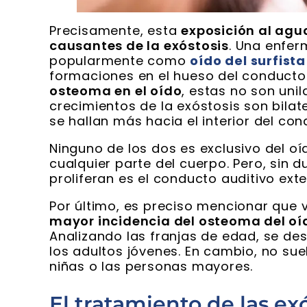
Precisamente, esta
exposición al agua
causantes de la exóstosis
. Una enfer
popularmente como
oído del surfista
formaciones en el hueso del conducto a
osteoma en el oído
, estas no son unil
crecimientos de la exóstosis son bila
se hallan más hacia el interior del con
Ninguno de los dos es exclusivo del o
cualquier parte del cuerpo. Pero, sin
proliferan es el conducto auditivo exte
Por último, es preciso mencionar que 
mayor incidencia del osteoma del oí
Analizando las franjas de edad, se d
los adultos jóvenes. En cambio, no suel
niñas o las personas mayores.
El tratamiento de las ex