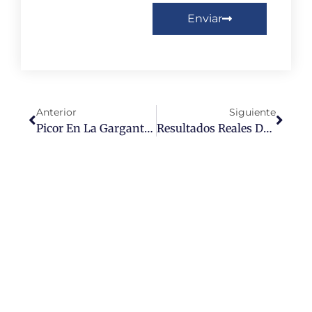
Enviar
Anterior
Siguiente
Picor En La Garganta: Causas Frecuentes Y Tratamientos
Resultados Reales De Una Rinoplastia: Qué Puedes Esperar De Verdad Tras La Cirugía