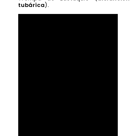
tubárica
).