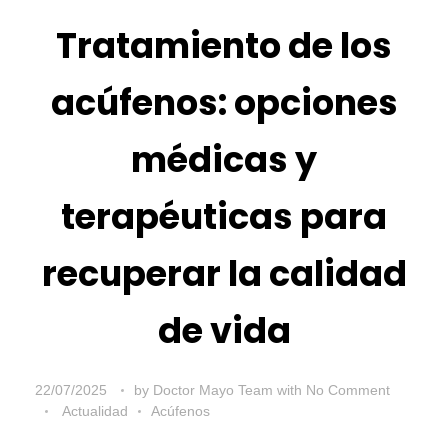
Tratamiento de los
acúfenos: opciones
médicas y
terapéuticas para
recuperar la calidad
de vida
22/07/2025
by
Doctor Mayo Team
with
No Comment
Actualidad
Acúfenos